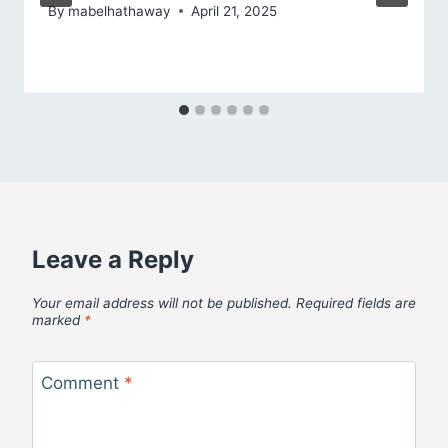
By
mabelhathaway
April 21, 2025
Leave a Reply
Your email address will not be published.
Required fields are
marked
*
Comment
*