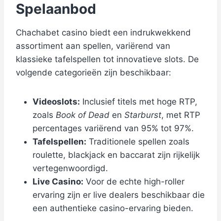
Spelaanbod
Chachabet casino biedt een indrukwekkend
assortiment aan spellen, variërend van
klassieke tafelspellen tot innovatieve slots. De
volgende categorieën zijn beschikbaar:
Videoslots:
Inclusief titels met hoge RTP,
zoals
Book of Dead
en
Starburst
, met RTP
percentages variërend van 95% tot 97%.
Tafelspellen:
Traditionele spellen zoals
roulette, blackjack en baccarat zijn rijkelijk
vertegenwoordigd.
Live Casino:
Voor de echte high-roller
ervaring zijn er live dealers beschikbaar die
een authentieke casino-ervaring bieden.