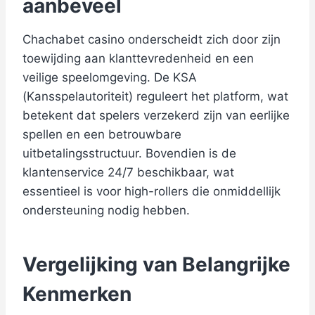
aanbeveel
Chachabet casino onderscheidt zich door zijn
toewijding aan klanttevredenheid en een
veilige speelomgeving. De KSA
(Kansspelautoriteit) reguleert het platform, wat
betekent dat spelers verzekerd zijn van eerlijke
spellen en een betrouwbare
uitbetalingsstructuur. Bovendien is de
klantenservice 24/7 beschikbaar, wat
essentieel is voor high-rollers die onmiddellijk
ondersteuning nodig hebben.
Vergelijking van Belangrijke
Kenmerken