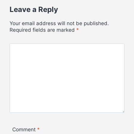
Leave a Reply
Your email address will not be published.
Required fields are marked
*
Comment
*