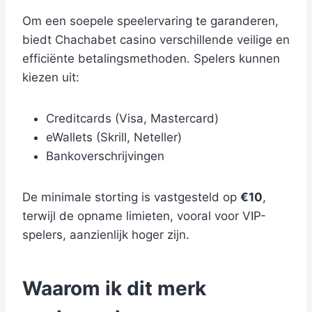
Om een soepele speelervaring te garanderen,
biedt Chachabet casino verschillende veilige en
efficiënte betalingsmethoden. Spelers kunnen
kiezen uit:
Creditcards (Visa, Mastercard)
eWallets (Skrill, Neteller)
Bankoverschrijvingen
De minimale storting is vastgesteld op
€10
,
terwijl de opname limieten, vooral voor VIP-
spelers, aanzienlijk hoger zijn.
Waarom ik dit merk