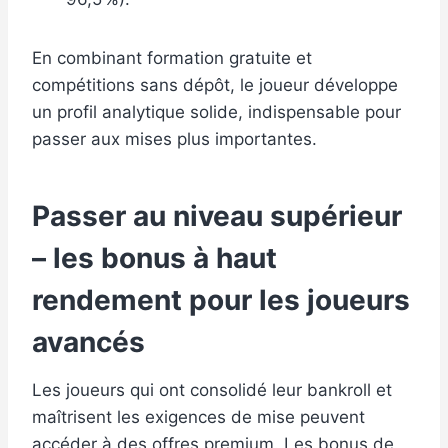
En combinant formation gratuite et
compétitions sans dépôt, le joueur développe
un profil analytique solide, indispensable pour
passer aux mises plus importantes.
Passer au niveau supérieur
– les bonus à haut
rendement pour les joueurs
avancés
Les joueurs qui ont consolidé leur bankroll et
maîtrisent les exigences de mise peuvent
accéder à des offres premium. Les bonus de