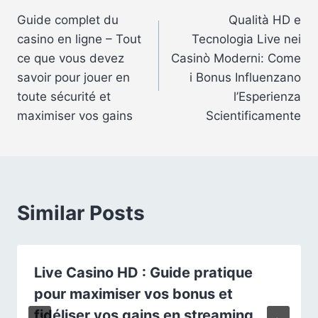
Guide complet du
Qualità HD e
navigation
casino en ligne – Tout
Tecnologia Live nei
ce que vous devez
Casinò Moderni: Come
savoir pour jouer en
i Bonus Influenzano
toute sécurité et
l’Esperienza
maximiser vos gains
Scientificamente
Similar Posts
Live Casino HD : Guide pratique
pour maximiser vos bonus et
fidéliser vos gains en streaming