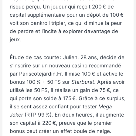
risque perçu. Un joueur qui reçoit 200 € de
capital supplémentaire pour un dépôt de 100 €
voit son bankroll tripler, ce qui diminue la peur
de perdre et l’incite à explorer davantage de
jeux.
Étude de cas courte : Julien, 28 ans, décide de
s’inscrire sur un nouveau casino recommandé
par Pariscotejardin.Fr. Il mise 100 € et active le
bonus 100 % + 50 FS sur
Starburst
. Après avoir
utilisé les 50 FS, il réalise un gain de 75 €, ce
qui porte son solde à 175 €. Grâce à ce surplus,
il se sent assez confiant pour tester
Mega
Joker
(RTP 99 %). En deux heures, il augmente
son capital à 220 €, preuve que le premier
bonus peut créer un effet boule de neige.