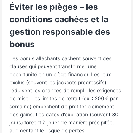
Éviter les pièges – les
conditions cachées et la
gestion responsable des
bonus
Les bonus alléchants cachent souvent des
clauses qui peuvent transformer une
opportunité en un piège financier. Les jeux
exclus (souvent les jackpots progressifs)
réduisent les chances de remplir les exigences
de mise. Les limites de retrait (ex. : 200 € par
semaine) empêchent de profiter pleinement
des gains. Les dates d’expiration (souvent 30
jours) forcent à jouer de manière précipitée,
augmentant le risque de pertes.