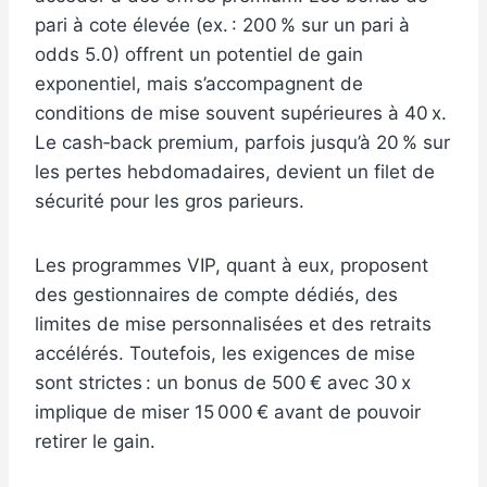
pari à cote élevée (ex. : 200 % sur un pari à
odds 5.0) offrent un potentiel de gain
exponentiel, mais s’accompagnent de
conditions de mise souvent supérieures à 40 x.
Le cash‑back premium, parfois jusqu’à 20 % sur
les pertes hebdomadaires, devient un filet de
sécurité pour les gros parieurs.
Les programmes VIP, quant à eux, proposent
des gestionnaires de compte dédiés, des
limites de mise personnalisées et des retraits
accélérés. Toutefois, les exigences de mise
sont strictes : un bonus de 500 € avec 30 x
implique de miser 15 000 € avant de pouvoir
retirer le gain.