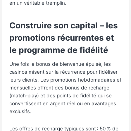
en un véritable tremplin.
Construire son capital – les
promotions récurrentes et
le programme de fidélité
Une fois le bonus de bienvenue épuisé, les
casinos misent sur la récurrence pour fidéliser
leurs clients. Les promotions hebdomadaires et
mensuelles offrent des bonus de recharge
(match‑play) et des points de fidélité qui se
convertissent en argent réel ou en avantages
exclusifs.
Les offres de recharge typiques sont : 50 % de