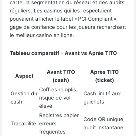
carte, la segmentation du réseau et des audits
réguliers. Les casinos qui les respectaient
pouvaient afficher le label « PCI‑Compliant »,
gage de confiance pour les joueurs recherchant
le meilleur casino en ligne.
Tableau comparatif – Avant vs Après TITO
Avant TITO
Après TITO
Aspect
(cash)
(ticket)
Coffres remplis,
Gestion du
Cash limité aux
risque de vol
cash
guichets
élevé
Registres papier,
Code QR unique,
Traçabilité
erreurs
audit instantané
fréquentes