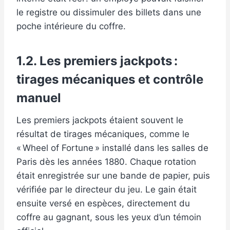
le registre ou dissimuler des billets dans une
poche intérieure du coffre.
1.2. Les premiers jackpots :
tirages mécaniques et contrôle
manuel
Les premiers jackpots étaient souvent le
résultat de tirages mécaniques, comme le
« Wheel of Fortune » installé dans les salles de
Paris dès les années 1880. Chaque rotation
était enregistrée sur une bande de papier, puis
vérifiée par le directeur du jeu. Le gain était
ensuite versé en espèces, directement du
coffre au gagnant, sous les yeux d’un témoin