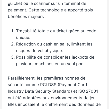
guichet ou le scanner sur un terminal de
paiement. Cette technologie a apporté trois
bénéfices majeurs :
Traçabilité totale du ticket grâce au code
unique.
Réduction du cash en salle, limitant les
risques de vol physique.
Possibilité de consolider les jackpots de
plusieurs machines en un seul pool.
Parallèlement, les premières normes de
sécurité comme PCI‑DSS (Payment Card
Industry Data Security Standard) et ISO 27001
ont été adaptées aux environnements de jeu.
Elles imposaient le chiffrement des données de