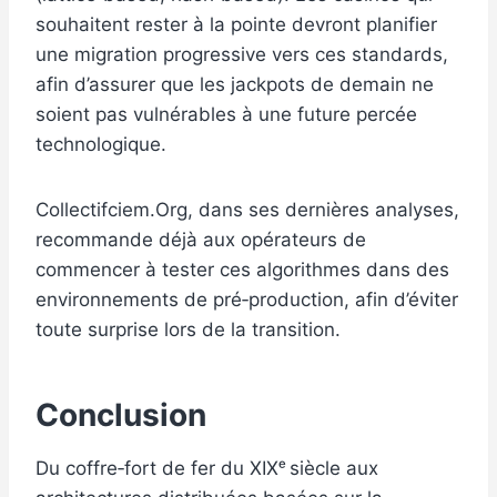
souhaitent rester à la pointe devront planifier
une migration progressive vers ces standards,
afin d’assurer que les jackpots de demain ne
soient pas vulnérables à une future percée
technologique.
Collectifciem.Org, dans ses dernières analyses,
recommande déjà aux opérateurs de
commencer à tester ces algorithmes dans des
environnements de pré‑production, afin d’éviter
toute surprise lors de la transition.
Conclusion
Du coffre‑fort de fer du XIXᵉ siècle aux