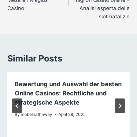
Mesa en Magius
migliori casinò online –
Casino
Analisi esperta delle
slot natalizie
Similar Posts
Bewertung und Auswahl der besten
Online Casinos: Rechtliche und
strategische Aspekte
By
mabelhathaway
April 28, 2025