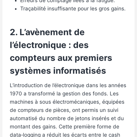
Erreurs de comptage liées à la fatigue.
Traçabilité insuffisante pour les gros gains.
2. L’avènement de
l’électronique : des
compteurs aux premiers
systèmes informatisés
L’introduction de l’électronique dans les années
1970 a transformé la gestion des fonds. Les
machines à sous électromécaniques, équipées
de compteurs de pièces, ont permis un suivi
automatisé du nombre de jetons insérés et du
montant des gains. Cette première forme de
data‑logging a réduit les écarts entre le cash