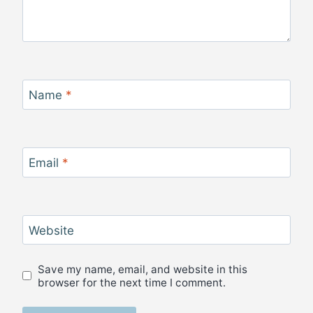
Name
*
Email
*
Website
Save my name, email, and website in this
browser for the next time I comment.