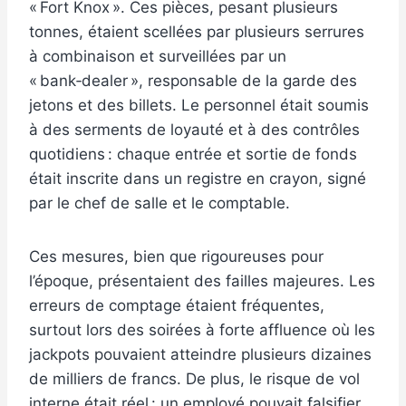
« Fort Knox ». Ces pièces, pesant plusieurs
tonnes, étaient scellées par plusieurs serrures
à combinaison et surveillées par un
« bank‑dealer », responsable de la garde des
jetons et des billets. Le personnel était soumis
à des serments de loyauté et à des contrôles
quotidiens : chaque entrée et sortie de fonds
était inscrite dans un registre en crayon, signé
par le chef de salle et le comptable.
Ces mesures, bien que rigoureuses pour
l’époque, présentaient des failles majeures. Les
erreurs de comptage étaient fréquentes,
surtout lors des soirées à forte affluence où les
jackpots pouvaient atteindre plusieurs dizaines
de milliers de francs. De plus, le risque de vol
interne était réel : un employé pouvait falsifier