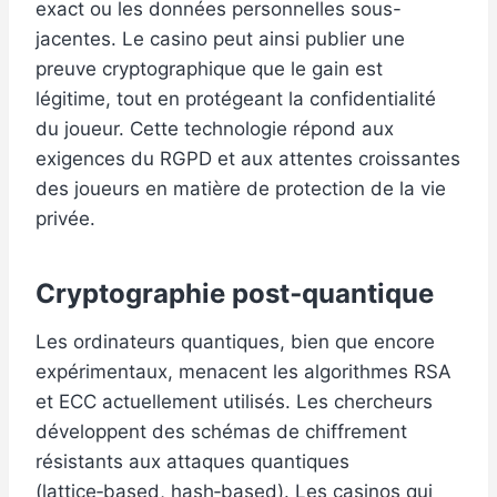
exact ou les données personnelles sous-
jacentes. Le casino peut ainsi publier une
preuve cryptographique que le gain est
légitime, tout en protégeant la confidentialité
du joueur. Cette technologie répond aux
exigences du RGPD et aux attentes croissantes
des joueurs en matière de protection de la vie
privée.
Cryptographie post‑quantique
Les ordinateurs quantiques, bien que encore
expérimentaux, menacent les algorithmes RSA
et ECC actuellement utilisés. Les chercheurs
développent des schémas de chiffrement
résistants aux attaques quantiques
(lattice‑based, hash‑based). Les casinos qui