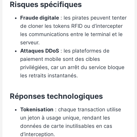
Risques spécifiques
Fraude digitale
: les pirates peuvent tenter
de cloner les tokens RFID ou d’intercepter
les communications entre le terminal et le
serveur.
Attaques DDoS
: les plateformes de
paiement mobile sont des cibles
privilégiées, car un arrêt du service bloque
les retraits instantanés.
Réponses technologiques
Tokenisation
: chaque transaction utilise
un jeton à usage unique, rendant les
données de carte inutilisables en cas
d’interception.