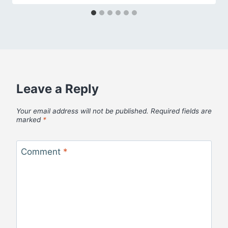
Leave a Reply
Your email address will not be published.
Required fields are
marked
*
Comment
*