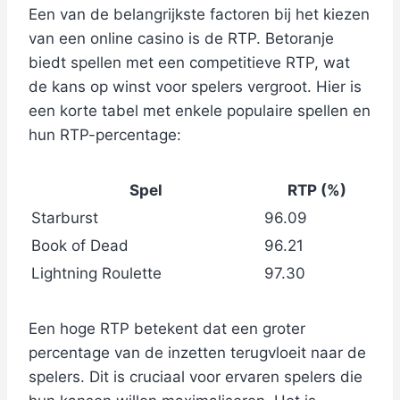
Een van de belangrijkste factoren bij het kiezen
van een online casino is de RTP. Betoranje
biedt spellen met een competitieve RTP, wat
de kans op winst voor spelers vergroot. Hier is
een korte tabel met enkele populaire spellen en
hun RTP-percentage:
Spel
RTP (%)
Starburst
96.09
Book of Dead
96.21
Lightning Roulette
97.30
Een hoge RTP betekent dat een groter
percentage van de inzetten terugvloeit naar de
spelers. Dit is cruciaal voor ervaren spelers die