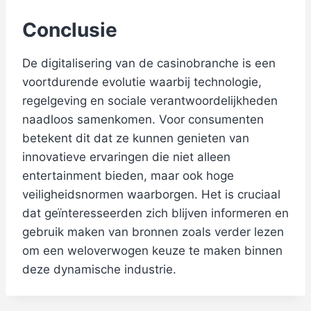
Conclusie
De digitalisering van de casinobranche is een
voortdurende evolutie waarbij technologie,
regelgeving en sociale verantwoordelijkheden
naadloos samenkomen. Voor consumenten
betekent dit dat ze kunnen genieten van
innovatieve ervaringen die niet alleen
entertainment bieden, maar ook hoge
veiligheidsnormen waarborgen. Het is cruciaal
dat geïnteresseerden zich blijven informeren en
gebruik maken van bronnen zoals verder lezen
om een weloverwogen keuze te maken binnen
deze dynamische industrie.