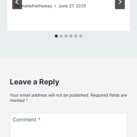
By
mabelhathaway
June 27, 2025
Leave a Reply
Your email address will not be published.
Required fields are
marked
*
Comment
*