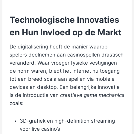
Technologische Innovaties
en Hun Invloed op de Markt
De digitalisering heeft de manier waarop
spelers deelnemen aan casinospellen drastisch
veranderd. Waar vroeger fysieke vestigingen
de norm waren, biedt het internet nu toegang
tot een breed scala aan spellen via mobiele
devices en desktop. Een belangrijke innovatie
is de introductie van
creatieve game mechanics
zoals:
3D-grafiek en high-definition streaming
voor live casino’s