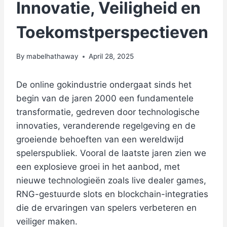
Innovatie, Veiligheid en
Toekomstperspectieven
By
mabelhathaway
April 28, 2025
De online gokindustrie ondergaat sinds het
begin van de jaren 2000 een fundamentele
transformatie, gedreven door technologische
innovaties, veranderende regelgeving en de
groeiende behoeften van een wereldwijd
spelerspubliek. Vooral de laatste jaren zien we
een explosieve groei in het aanbod, met
nieuwe technologieën zoals live dealer games,
RNG-gestuurde slots en blockchain-integraties
die de ervaringen van spelers verbeteren en
veiliger maken.