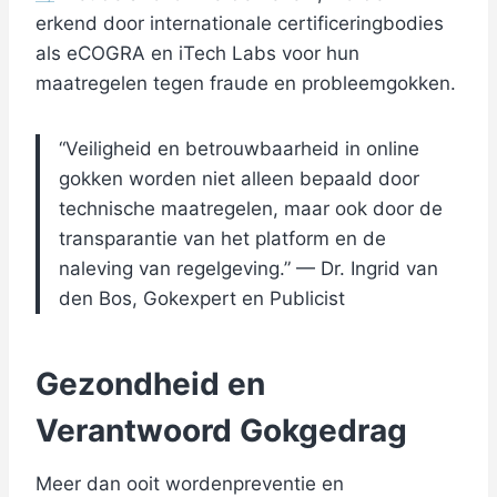
erkend door internationale certificeringbodies
als eCOGRA en iTech Labs voor hun
maatregelen tegen fraude en probleemgokken.
“Veiligheid en betrouwbaarheid in online
gokken worden niet alleen bepaald door
technische maatregelen, maar ook door de
transparantie van het platform en de
naleving van regelgeving.” — Dr. Ingrid van
den Bos, Gokexpert en Publicist
Gezondheid en
Verantwoord Gokgedrag
Meer dan ooit wordenpreventie en