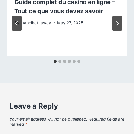
Guide complet du casino en ligne –
Tout ce que vous devez savoir
By
mabelhathaway
May 27, 2025
Leave a Reply
Your email address will not be published.
Required fields are
marked
*