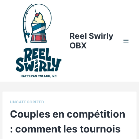
Skip
to
content
Reel Swirly
OBX
UNCATEGORIZED
Couples en compétition
: comment les tournois