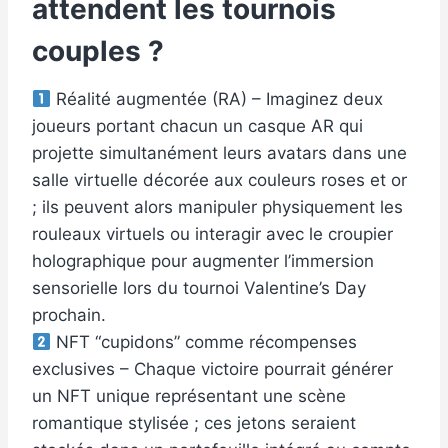
attendent les tournois
couples ?
Réalité augmentée (RA) – Imaginez deux
joueurs portant chacun un casque AR qui
projette simultanément leurs avatars dans une
salle virtuelle décorée aux couleurs roses et or
; ils peuvent alors manipuler physiquement les
rouleaux virtuels ou interagir avec le croupier
holographique pour augmenter l’immersion
sensorielle lors du tournoi Valentine’s Day
prochain.
NFT “cupidons” comme récompenses
exclusives – Chaque victoire pourrait générer
un NFT unique représentant une scène
romantique stylisée ; ces jetons seraient