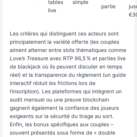
tables
simple
partie
jus
live
€3
Les critères qui distinguent ces acteurs sont
principalement la variété offerte (les couples
aiment alterner entre slots thématiques comme
Love’s Treasure
avec RTP 96,5 % et parties live
de blackjack où ils peuvent discuter en temps
réel) et la transparence du règlement (un guide
interactif réduit les frictions lors de
l’inscription). Les plateformes qui intègrent un
audit mensuel ou une preuve blockchain
gagnent également la confiance des joueurs
exigeants sur la sécurité du tirage au sort.
Enfin, les bonus spécifiques aux couples –
souvent présentés sous forme de « double