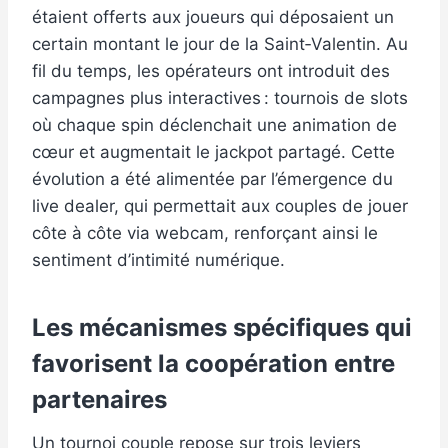
étaient offerts aux joueurs qui déposaient un
certain montant le jour de la Saint‑Valentin. Au
fil du temps, les opérateurs ont introduit des
campagnes plus interactives : tournois de slots
où chaque spin déclenchait une animation de
cœur et augmentait le jackpot partagé. Cette
évolution a été alimentée par l’émergence du
live dealer, qui permettait aux couples de jouer
côte à côte via webcam, renforçant ainsi le
sentiment d’intimité numérique.
Les mécanismes spécifiques qui
favorisent la coopération entre
partenaires
Un tournoi couple repose sur trois leviers