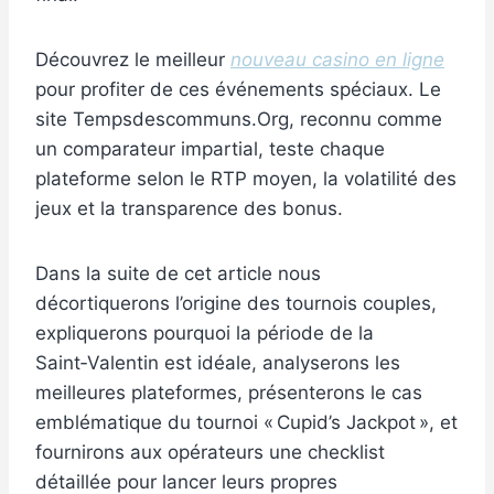
Découvrez le meilleur
nouveau casino en ligne
pour profiter de ces événements spéciaux. Le
site Tempsdescommuns.Org, reconnu comme
un comparateur impartial, teste chaque
plateforme selon le RTP moyen, la volatilité des
jeux et la transparence des bonus.
Dans la suite de cet article nous
décortiquerons l’origine des tournois couples,
expliquerons pourquoi la période de la
Saint‑Valentin est idéale, analyserons les
meilleures plateformes, présenterons le cas
emblématique du tournoi « Cupid’s Jackpot », et
fournirons aux opérateurs une checklist
détaillée pour lancer leurs propres