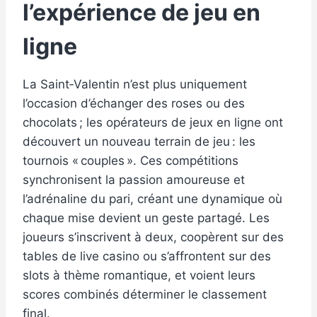
l’expérience de jeu en
ligne
La Saint‑Valentin n’est plus uniquement
l’occasion d’échanger des roses ou des
chocolats ; les opérateurs de jeux en ligne ont
découvert un nouveau terrain de jeu : les
tournois « couples ». Ces compétitions
synchronisent la passion amoureuse et
l’adrénaline du pari, créant une dynamique où
chaque mise devient un geste partagé. Les
joueurs s’inscrivent à deux, coopèrent sur des
tables de live casino ou s’affrontent sur des
slots à thème romantique, et voient leurs
scores combinés déterminer le classement
final.