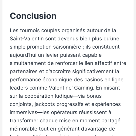
Conclusion
Les tournois couples organisés autour de la
Saint‑Valentin sont devenus bien plus qu’une
simple promotion saisonnière ; ils constituent
aujourd’hui un levier puissant capable
simultanément de renforcer le lien affectif entre
partenaires et d’accroître significativement la
performance économique des casinos en ligne
leaders comme Valentine’ Gaming. En misant
sur la coopération ludique—via bonus
conjoints, jackpots progressifs et expériences
immersives—les opérateurs réussissent à
transformer chaque mise en moment partagé
mémorable tout en générant davantage de