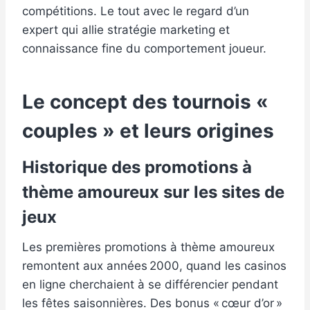
compétitions. Le tout avec le regard d’un
expert qui allie stratégie marketing et
connaissance fine du comportement joueur.
Le concept des tournois «
couples » et leurs origines
Historique des promotions à
thème amoureux sur les sites de
jeux
Les premières promotions à thème amoureux
remontent aux années 2000, quand les casinos
en ligne cherchaient à se différencier pendant
les fêtes saisonnières. Des bonus « cœur d’or »