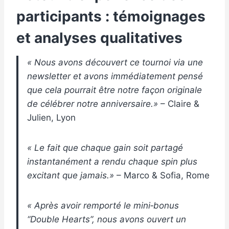
participants : témoignages
et analyses qualitatives
« Nous avons découvert ce tournoi via une
newsletter et avons immédiatement pensé
que cela pourrait être notre façon originale
de célébrer notre anniversaire.»
– Claire &
Julien, Lyon
« Le fait que chaque gain soit partagé
instantanément a rendu chaque spin plus
excitant que jamais.»
– Marco & Sofia, Rome
« Après avoir remporté le mini‑bonus
“Double Hearts”, nous avons ouvert un