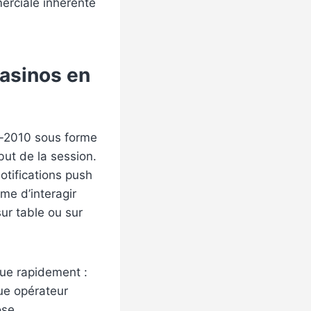
merciale inhérente
casinos en
s‑2010 sous forme
ut de la session.
otifications push
me d’interagir
sur table ou sur
lue rapidement :
ue opérateur
ose