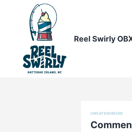
Skip
to
content
Reel Swirly OB
UNCATEGORIZED
Comment 