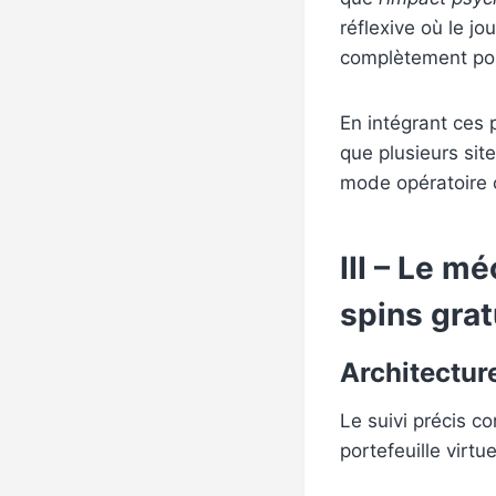
réflexive où le jo
complètement po
En intégrant ces 
que plusieurs site
mode opératoire c
III – Le m
spins grat
Architectur
Le suivi précis c
portefeuille virt