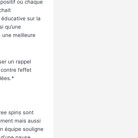
spositif où chaque
chait
éducative sur la
si qu’une
à une meilleure
ser un rappel
ontre l’effet
lées.*
ree spins sont
ement mais aussi
on équipe souligne
n d’une pause