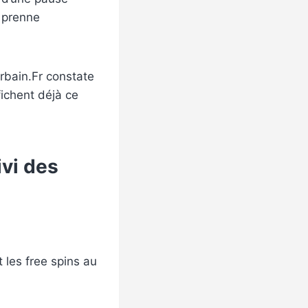
e prenne
rbain.Fr constate
fichent déjà ce
ivi des
 les free spins au