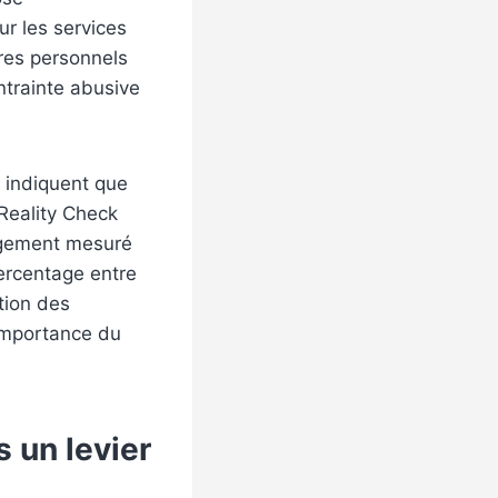
r les services
res personnels
ntrainte abusive
e indiquent que
Reality Check
gagement mesuré
ercentage entre
tion des
importance du
s un levier