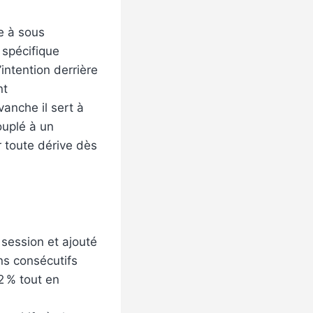
e à sous
 spécifique
intention derrière
nt
vanche il sert à
ouplé à un
r toute dérive dès
 session et ajouté
ns consécutifs
2 % tout en