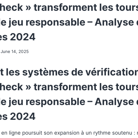
heck » transforment les tour
de jeu responsable – Analyse
es 2024
June 14, 2025
les systèmes de vérificatio
heck » transforment les tour
de jeu responsable – Analyse
es 2024
 en ligne poursuit son expansion à un rythme soutenu : 