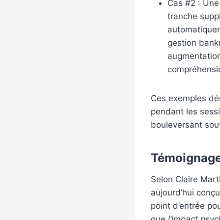
Cas #2 : Une 
tranche suppl
automatiquem
gestion bankr
augmentation 
compréhensio
Ces exemples dém
pendant les sessi
bouleversant sou
Témoignage
Selon Claire Mart
aujourd’hui conç
point d’entrée po
que
l’impact psy