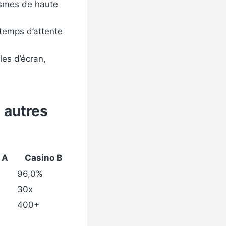
hismes de haute
temps d’attente
les d’écran,
 autres
 A
Casino B
96,0%
30x
400+