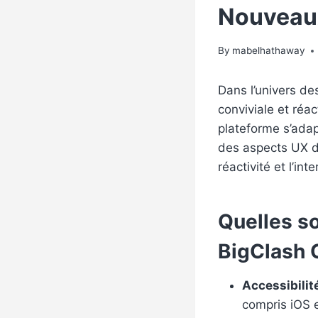
Nouveau
By
mabelhathaway
Dans l’univers de
conviviale et ré
plateforme s’adap
des aspects UX de
réactivité et l’inte
Quelles so
BigClash 
Accessibilité
compris iOS e