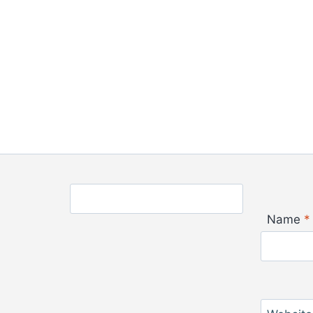
Name
*