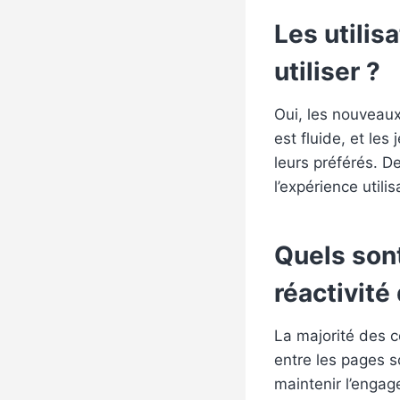
Les utilisa
utiliser ?
Oui, les nouveaux 
est fluide, et le
leurs préférés. D
l’expérience utilis
Quels sont
réactivité 
La majorité des c
entre les pages s
maintenir l’engag