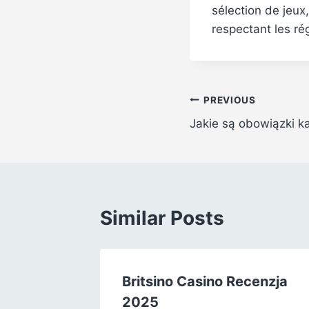
sélection de jeux
respectant les ré
Post
PREVIOUS
Jakie są obowiązki k
navigation
Similar Posts
steht
Britsino Casino Recenzja
nden
2025