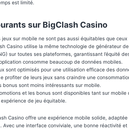
emps est limité.
urants sur BigClash Casino
 jeux sur mobile ne sont pas aussi équitables que ceux 
sh Casino utilise la même technologie de générateur d
NG) sur toutes ses plateformes, garantissant l’équité des
pplication consomme beaucoup de données mobiles.
ux sont optimisés pour une utilisation efficace des don
de profiter de leurs jeux sans craindre une consommatio
 bonus sont moins intéressants sur mobile.
omotions et les bonus sont disponibles tant sur mobile 
 expérience de jeu équitable.
sh Casino offre une expérience mobile solide, adaptée
 Avec une interface conviviale, une bonne réactivité et