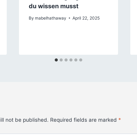
du wissen musst
By
mabelhathaway
April 22, 2025
ll not be published.
Required fields are marked
*