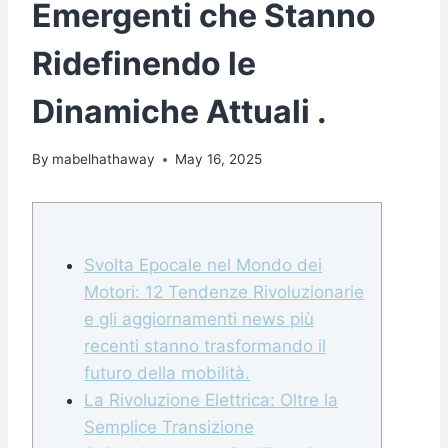
Emergenti che Stanno
Ridefinendo le
Dinamiche Attuali .
By
mabelhathaway
May 16, 2025
Svolta Epocale nel Mondo dei
Motori: 12 Tendenze Rivoluzionarie
e gli aggiornamenti news più
recenti stanno trasformando il
futuro della mobilità.
La Rivoluzione Elettrica: Oltre la
Semplice Transizione