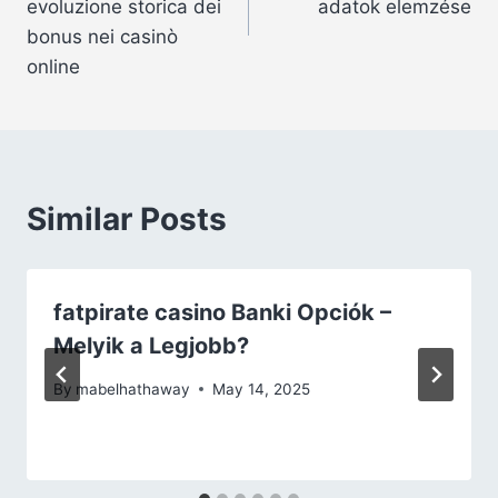
evoluzione storica dei
adatok elemzése
bonus nei casinò
online
Similar Posts
fatpirate casino Banki Opciók –
Melyik a Legjobb?
By
mabelhathaway
May 14, 2025