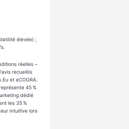
atilité élevée) ;
fs.
itions réelles –
avis recueillis
eb.Eu et eCOGRA.
 représente 45 %
marketing dédié
ent les 35 %
ur intuitive lors