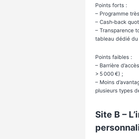
Points forts :
– Programme très 
– Cash‑back quoti
– Transparence to
tableau dédié du
Points faibles :
– Barrière d’accè
> 5 000 €) ;
– Moins d’avantag
plusieurs types d
Site B – L
personnal