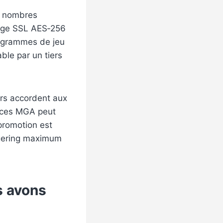
de nombres
ptage SSL AES‑256
rogrammes de jeu
ble par un tiers
urs accordent aux
ences MGA peut
promotion est
agering maximum
s avons