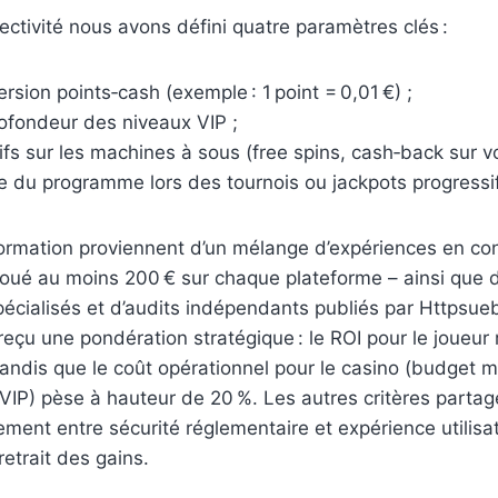
jectivité nous avons défini quatre paramètres clés :
rsion points‑cash (exemple : 1 point = 0,01 €) ;
ofondeur des niveaux VIP ;
fs sur les machines à sous (free spins, cash‑back sur vol
e du programme lors des tournois ou jackpots progressi
ormation proviennent d’un mélange d’expériences en cond
joué au moins 200 € sur chaque plateforme – ainsi que d’
pécialisés et d’audits indépendants publiés par Httpsu
reçu une pondération stratégique : le ROI pour le joueur
tandis que le coût opérationnel pour le casino (budget 
IP) pèse à hauteur de 20 %. Les autres critères partag
ment entre sécurité réglementaire et expérience utilisate
etrait des gains.