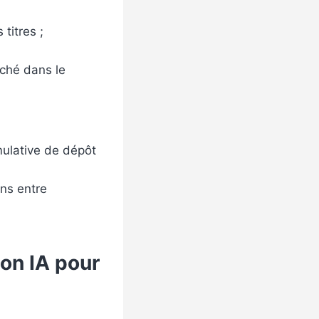
titres ;
iché dans le
mulative de dépôt
ons entre
ion IA pour