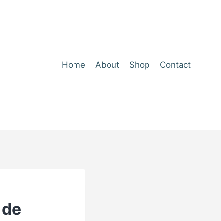
Home
About
Shop
Contact
 de