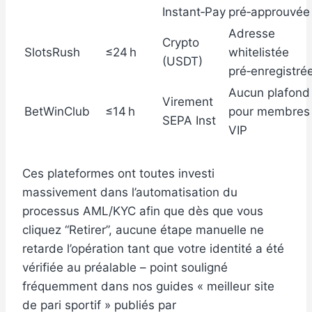
Instant‑Pay
pré‑approuvée
Adresse
Crypto
SlotsRush
≤24 h
whitelistée
(USDT)
pré‑enregistré
Aucun plafond
Virement
BetWinClub
≤14 h
pour membres
SEPA Inst
VIP
Ces plateformes ont toutes investi
massivement dans l’automatisation du
processus AML/KYC afin que dès que vous
cliquez “Retirer”, aucune étape manuelle ne
retarde l’opération tant que votre identité a été
vérifiée au préalable – point souligné
fréquemment dans nos guides « meilleur site
de pari sportif » publiés par