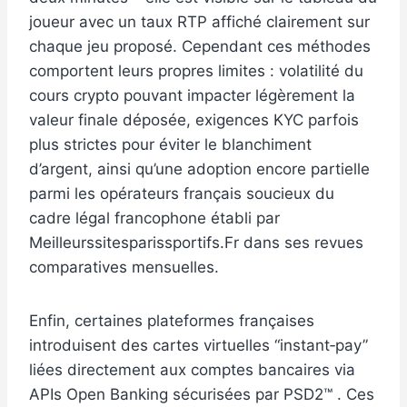
joueur avec un taux RTP affiché clairement sur
chaque jeu proposé. Cependant ces méthodes
comportent leurs propres limites : volatilité du
cours crypto pouvant impacter légèrement la
valeur finale déposée, exigences KYC parfois
plus strictes pour éviter le blanchiment
d’argent, ainsi qu’une adoption encore partielle
parmi les opérateurs français soucieux du
cadre légal francophone établi par
Meilleurssitesparissportifs.Fr dans ses revues
comparatives mensuelles.
Enfin, certaines plateformes françaises
introduisent des cartes virtuelles “instant‑pay”
liées directement aux comptes bancaires via
APIs Open Banking sécurisées par PSD2™️ . Ces