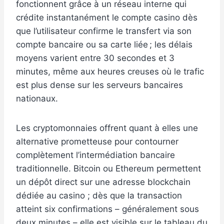
fonctionnent grâce à un réseau interne qui
crédite instantanément le compte casino dès
que l’utilisateur confirme le transfert via son
compte bancaire ou sa carte liée ; les délais
moyens varient entre 30 secondes et 3
minutes, même aux heures creuses où le trafic
est plus dense sur les serveurs bancaires
nationaux.
Les cryptomonnaies offrent quant à elles une
alternative prometteuse pour contourner
complètement l’intermédiation bancaire
traditionnelle. Bitcoin ou Ethereum permettent
un dépôt direct sur une adresse blockchain
dédiée au casino ; dès que la transaction
atteint six confirmations – généralement sous
deux minutes – elle est visible sur le tableau du