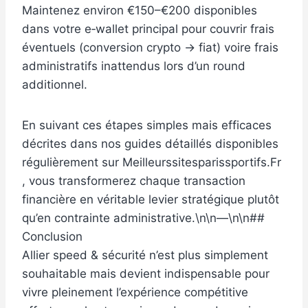
Maintenez environ €150–€200 disponibles
dans votre e‑wallet principal pour couvrir frais
éventuels (conversion crypto → fiat) voire frais
administratifs inattendus lors d’un round
additionnel.
En suivant ces étapes simples mais efficaces
décrites dans nos guides détaillés disponibles
régulièrement sur Meilleurssitesparissportifs.Fr
, vous transformerez chaque transaction
financière en véritable levier stratégique plutôt
qu’en contrainte administrative.\n\n—\n\n##
Conclusion
Allier speed & sécurité n’est plus simplement
souhaitable mais devient indispensable pour
vivre pleinement l’expérience compétitive