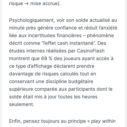
risque → mise accrue).
Psychologiquement, voir son solde actualisé au
minute près génère confiance et réduit l’anxiété
liée aux incertitudes financières – phénomène
décrit comme “l’effet cash instantané”. Des
études internes réalisées par CasinoFlash
montrent que 68 % des joueurs ayant accès à
ce type d’affichage déclarent prendre
davantage de risques calculés tout en
conservant une discipline budgétaire
supérieure comparée aux participants dont le
solde était mis à jour toutes les heures
seulement.
Enfin, pensez toujours au principe «​
play within