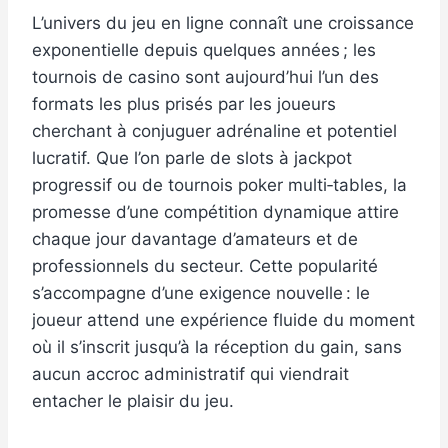
L’univers du jeu en ligne connaît une croissance
exponentielle depuis quelques années ; les
tournois de casino sont aujourd’hui l’un des
formats les plus prisés par les joueurs
cherchant à conjuguer adrénaline et potentiel
lucratif. Que l’on parle de slots à jackpot
progressif ou de tournois poker multi‑tables, la
promesse d’une compétition dynamique attire
chaque jour davantage d’amateurs et de
professionnels du secteur. Cette popularité
s’accompagne d’une exigence nouvelle : le
joueur attend une expérience fluide du moment
où il s’inscrit jusqu’à la réception du gain, sans
aucun accroc administratif qui viendrait
entacher le plaisir du jeu.