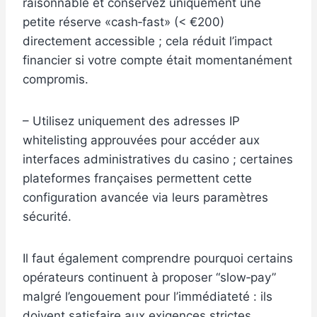
raisonnable et conservez uniquement une
petite réserve «cash‑fast» (< €200)
directement accessible ; cela réduit l’impact
financier si votre compte était momentanément
compromis.
– Utilisez uniquement des adresses IP
whitelisting approuvées pour accéder aux
interfaces administratives du casino ; certaines
plateformes françaises permettent cette
configuration avancée via leurs paramètres
sécurité.
Il faut également comprendre pourquoi certains
opérateurs continuent à proposer “slow‑pay”
malgré l’engouement pour l’immédiateté : ils
doivent satisfaire aux exigences strictes