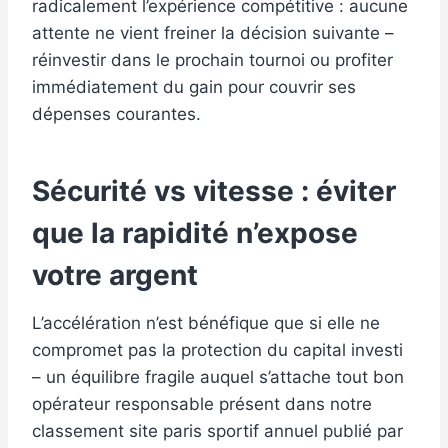
radicalement l’expérience compétitive : aucune
attente ne vient freiner la décision suivante –
réinvestir dans le prochain tournoi ou profiter
immédiatement du gain pour couvrir ses
dépenses courantes.
Sécurité vs vitesse : éviter
que la rapidité n’expose
votre argent
L’accélération n’est bénéfique que si elle ne
compromet pas la protection du capital investi
– un équilibre fragile auquel s’attache tout bon
opérateur responsable présent dans notre
classement site paris sportif annuel publié par