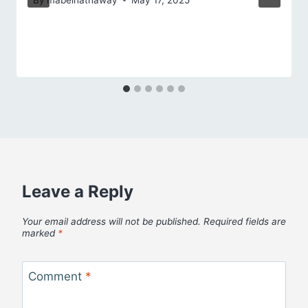
Leave a Reply
Your email address will not be published.
Required fields are
marked
*
Comment
*