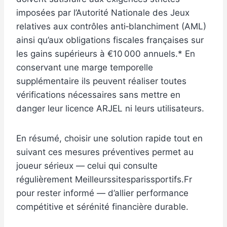
imposées par l’Autorité Nationale des Jeux
relatives aux contrôles anti‑blanchiment (AML)
ainsi qu’aux obligations fiscales françaises sur
les gains supérieurs à €10 000 annuels.* En
conservant une marge temporelle
supplémentaire ils peuvent réaliser toutes
vérifications nécessaires sans mettre en
danger leur licence ARJEL ni leurs utilisateurs.
En résumé, choisir une solution rapide tout en
suivant ces mesures préventives permet au
joueur sérieux — celui qui consulte
régulièrement Meilleurssitesparissportifs.Fr
pour rester informé — d’allier performance
compétitive et sérénité financière durable.