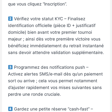
que vous cliquez “Inscription”.
Vérifiez votre statut KYC – Finalisez
identification officielle (pièce ID + justificatif
domicile) bien avant votre premier tournoi
majeur ; ainsi dès votre première victoire vous
bénéficiez immédiatement du retrait instantané
sans devoir attendre validation supplémentaire.
Programmez des notifications push –
Activez alertes SMS/e‑mail dès qu’un paiement
sort ou arrive ; cela vous permet notamment
d’ajuster rapidement vos mises suivantes sans
perdre une ronde cruciale.
Gardez une petite réserve “cash‑fast” –