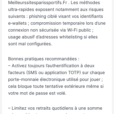
Meilleurssitesparissportifs.Fr . Les méthodes
ultra‑rapides exposent notamment aux risques
suivants : phishing ciblé visant vos identifiants
e‑wallets ; compromission temporaire lors d’une
connexion non sécurisée via Wi‑Fi public ;
usage abusif d’adresses whitelisting si elles
sont mal configurées.
Bonnes pratiques recommandées :
– Activez toujours l’authentification à deux
facteurs (SMS ou application TOTP) sur chaque
porte-monnaie électronique utilisé pour jouer ;
cela bloque toute tentative extérieure même si
votre mot de passe est volé.
– Limitez vos retraits quotidiens à une somme