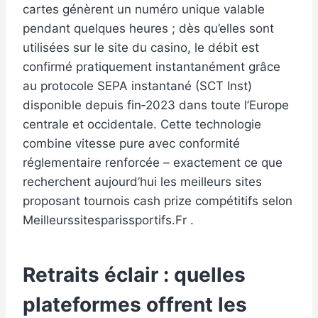
cartes génèrent un numéro unique valable
pendant quelques heures ; dès qu’elles sont
utilisées sur le site du casino, le débit est
confirmé pratiquement instantanément grâce
au protocole SEPA instantané (SCT Inst)
disponible depuis fin‑2023 dans toute l’Europe
centrale et occidentale. Cette technologie
combine vitesse pure avec conformité
réglementaire renforcée – exactement ce que
recherchent aujourd’hui les meilleurs sites
proposant tournois cash prize compétitifs selon
Meilleurssitesparissportifs.Fr .
Retraits éclair : quelles
plateformes offrent les