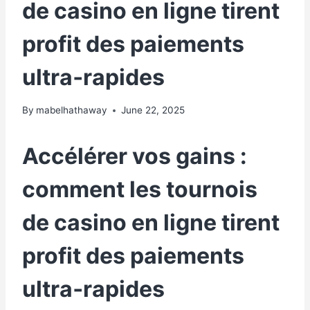
de casino en ligne tirent
profit des paiements
ultra‑rapides
By
mabelhathaway
June 22, 2025
Accélérer vos gains :
comment les tournois
de casino en ligne tirent
profit des paiements
ultra‑rapides