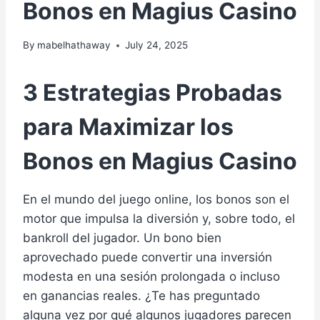
Bonos en Magius Casino
By
mabelhathaway
July 24, 2025
3 Estrategias Probadas
para Maximizar los
Bonos en Magius Casino
En el mundo del juego online, los bonos son el
motor que impulsa la diversión y, sobre todo, el
bankroll del jugador. Un bono bien
aprovechado puede convertir una inversión
modesta en una sesión prolongada o incluso
en ganancias reales. ¿Te has preguntado
alguna vez por qué algunos jugadores parecen