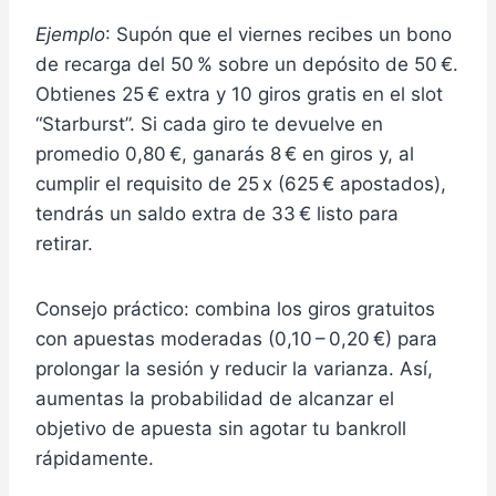
Ejemplo
: Supón que el viernes recibes un bono
de recarga del 50 % sobre un depósito de 50 €.
Obtienes 25 € extra y 10 giros gratis en el slot
“Starburst”. Si cada giro te devuelve en
promedio 0,80 €, ganarás 8 € en giros y, al
cumplir el requisito de 25 x (625 € apostados),
tendrás un saldo extra de 33 € listo para
retirar.
Consejo práctico: combina los giros gratuitos
con apuestas moderadas (0,10 – 0,20 €) para
prolongar la sesión y reducir la varianza. Así,
aumentas la probabilidad de alcanzar el
objetivo de apuesta sin agotar tu bankroll
rápidamente.