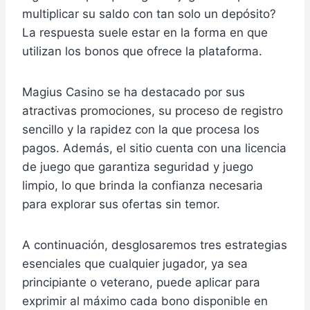
multiplicar su saldo con tan solo un depósito?
La respuesta suele estar en la forma en que
utilizan los bonos que ofrece la plataforma.
Magius Casino se ha destacado por sus
atractivas promociones, su proceso de registro
sencillo y la rapidez con la que procesa los
pagos. Además, el sitio cuenta con una licencia
de juego que garantiza seguridad y juego
limpio, lo que brinda la confianza necesaria
para explorar sus ofertas sin temor.
A continuación, desglosaremos tres estrategias
esenciales que cualquier jugador, ya sea
principiante o veterano, puede aplicar para
exprimir al máximo cada bono disponible en