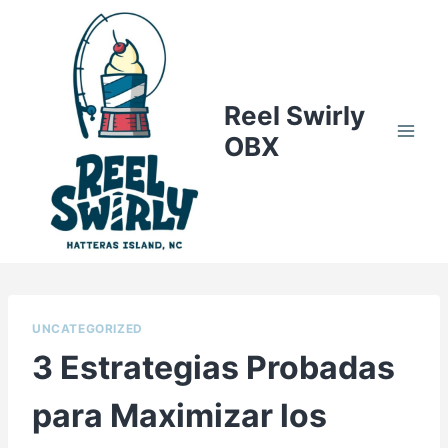
Skip
to
content
Reel Swirly
OBX
UNCATEGORIZED
3 Estrategias Probadas
para Maximizar los