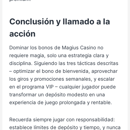
Conclusión y llamado a la
acción
Dominar los bonos de Magius Casino no
requiere magia, solo una estrategia clara y
disciplina. Siguiendo las tres tácticas descritas
– optimizar el bono de bienvenida, aprovechar
los giros y promociones semanales, y escalar
en el programa VIP – cualquier jugador puede
transformar un depósito modesto en una
experiencia de juego prolongada y rentable.
Recuerda siempre jugar con responsabilidad:
establece límites de depósito y tiempo, y nunca