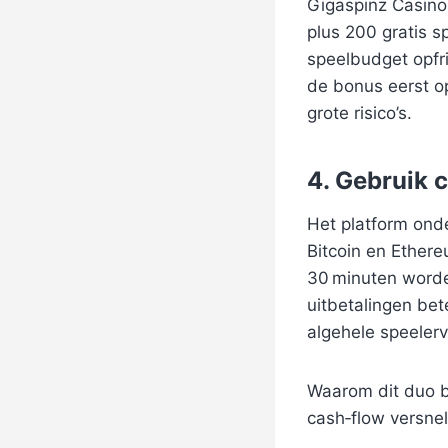
Gigaspinz Casino
plus 200 gratis s
speelbudget opfr
de bonus eerst op
grote risico’s.
4. Gebruik 
Het platform ond
Bitcoin en Ethere
30 minuten worde
uitbetalingen bet
algehele speelerv
Waarom dit duo be
cash‑flow versnel