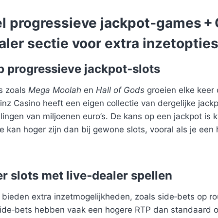
el progressieve jackpot‑games +
aler sectie voor extra inzetoptie
op progressieve jackpot‑slots
s zoals
Mega Moolah
en
Hall of Gods
groeien elke keer
nz Casino heeft een eigen collectie van dergelijke jack
alingen van miljoenen euro’s. De kans op een jackpot is 
kan hoger zijn dan bij gewone slots, vooral als je een 
r slots met live‑dealer spellen
s bieden extra inzetmogelijkheden, zoals side‑bets op ro
side‑bets hebben vaak een hogere RTP dan standaard on