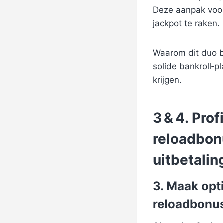
Deze aanpak voor
jackpot te raken.
Waarom dit duo be
solide bankroll‑p
krijgen.
3 & 4. Pro
reloadbon
uitbetalin
3. Maak opt
reloadbonu