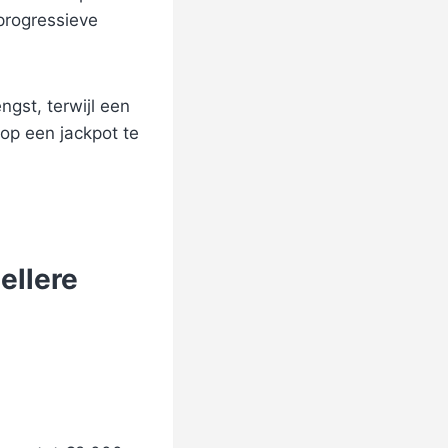
progressieve
gst, terwijl een
 op een jackpot te
ellere