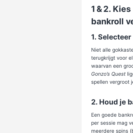
1 & 2. Kie
bankroll v
1. Selectee
Niet alle gokkast
terugkrijgt voor 
waarvan een groo
Gonzo’s Quest
lig
spellen vergroot 
2. Houd je b
Een goede bankro
per sessie mag ve
meerdere spins (b