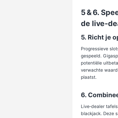
5 & 6. Spe
de live‑de
5. Richt je 
Progressieve slot
gespeeld. Gigaspi
potentiële uitbet
verwachte waarde 
plaatst.
6. Combinee
Live‑dealer tafel
blackjack. Deze 