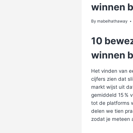
winnen b
By
mabelhathaway
10 bewez
winnen b
Het vinden van e
cijfers zien dat 
markt wijst uit d
gemiddeld 15 % va
tot de platforms 
delen we tien pra
zodat je meteen 