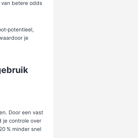
n van betere odds
ot‑potentieel,
 waardoor je
gebruik
zen. Door een vast
d je controle over
 20 % minder snel